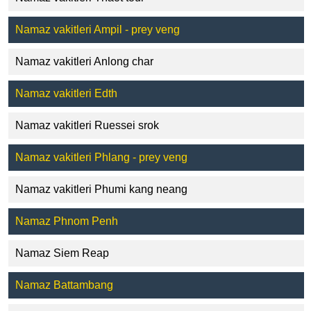
Namaz vakitleri Ampil - prey veng
Namaz vakitleri Anlong char
Namaz vakitleri Edth
Namaz vakitleri Ruessei srok
Namaz vakitleri Phlang - prey veng
Namaz vakitleri Phumi kang neang
Namaz Phnom Penh
Namaz Siem Reap
Namaz Battambang