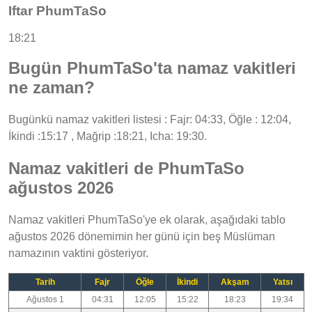
Iftar PhumTaSo
18:21
Bugün PhumTaSo'ta namaz vakitleri
ne zaman?
Bugünkü namaz vakitleri listesi : Fajr: 04:33, Öğle : 12:04,
İkindi :15:17 , Mağrip :18:21, Icha: 19:30.
Namaz vakitleri de PhumTaSo
ağustos 2026
Namaz vakitleri PhumTaSo'ye ek olarak, aşağıdaki tablo
ağustos 2026 dönemimin her günü için beş Müslüman
namazının vaktini gösteriyor.
Tarih
Fajr
Öğle
İkindi
Akşam
Yatsı
Ağustos 1
04:31
12:05
15:22
18:23
19:34