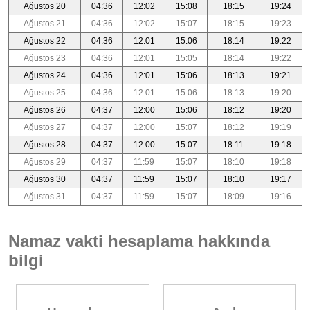
Ağustos 20
04:36
12:02
15:08
18:15
19:24
Ağustos 21
04:36
12:02
15:07
18:15
19:23
Ağustos 22
04:36
12:01
15:06
18:14
19:22
Ağustos 23
04:36
12:01
15:05
18:14
19:22
Ağustos 24
04:36
12:01
15:06
18:13
19:21
Ağustos 25
04:36
12:01
15:06
18:13
19:20
Ağustos 26
04:37
12:00
15:06
18:12
19:20
Ağustos 27
04:37
12:00
15:07
18:12
19:19
Ağustos 28
04:37
12:00
15:07
18:11
19:18
Ağustos 29
04:37
11:59
15:07
18:10
19:18
Ağustos 30
04:37
11:59
15:07
18:10
19:17
Ağustos 31
04:37
11:59
15:07
18:09
19:16
Namaz vakti hesaplama hakkında
bilgi