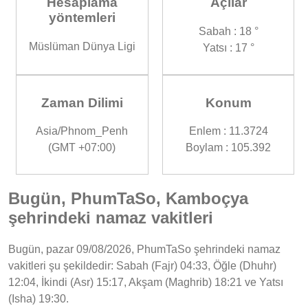
Hesaplama
Açılar
yöntemleri
Sabah : 18 °
Müslüman Dünya Ligi
Yatsı : 17 °
Zaman Dilimi
Konum
Asia/Phnom_Penh
Enlem : 11.3724
(GMT +07:00)
Boylam : 105.392
Bugün, PhumTaSo, Kamboçya
şehrindeki namaz vakitleri
Bugün, pazar 09/08/2026, PhumTaSo şehrindeki namaz
vakitleri şu şekildedir: Sabah (Fajr) 04:33, Öğle (Dhuhr)
12:04, İkindi (Asr) 15:17, Akşam (Maghrib) 18:21 ve Yatsı
(Isha) 19:30.