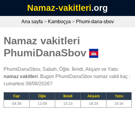
Namaz-vakitleri
.org
Ana sayfa
>
Kamboçya
>
Phumi-dana-sbov
Namaz vakitleri
PhumiDanaSbov
PhumiDanaSbov, Sabah, Öğle, İkindi, Akşam ve Yatsı
namaz vakitleri
. Bugün PhumiDanaSbov namaz vakti kaç :
cumartesi 08/08/2026?
Fajr
Öğle
İkindi
Akşam
Yatsı
04:39
12:09
15:23
18:24
19:34