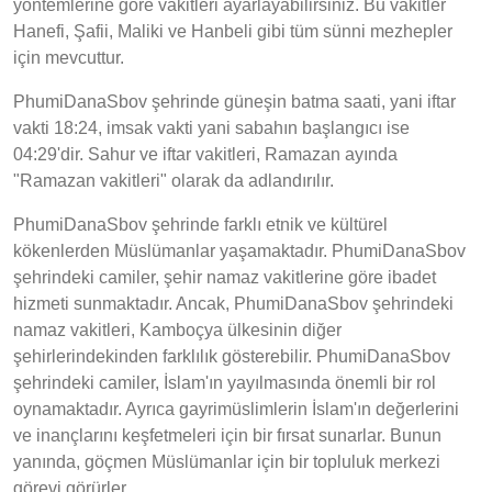
yöntemlerine göre vakitleri ayarlayabilirsiniz. Bu vakitler
Hanefi, Şafii, Maliki ve Hanbeli gibi tüm sünni mezhepler
için mevcuttur.
PhumiDanaSbov şehrinde güneşin batma saati, yani iftar
vakti 18:24, imsak vakti yani sabahın başlangıcı ise
04:29'dir. Sahur ve iftar vakitleri, Ramazan ayında
"Ramazan vakitleri" olarak da adlandırılır.
PhumiDanaSbov şehrinde farklı etnik ve kültürel
kökenlerden Müslümanlar yaşamaktadır. PhumiDanaSbov
şehrindeki camiler, şehir namaz vakitlerine göre ibadet
hizmeti sunmaktadır. Ancak, PhumiDanaSbov şehrindeki
namaz vakitleri, Kamboçya ülkesinin diğer
şehirlerindekinden farklılık gösterebilir. PhumiDanaSbov
şehrindeki camiler, İslam'ın yayılmasında önemli bir rol
oynamaktadır. Ayrıca gayrimüslimlerin İslam'ın değerlerini
ve inançlarını keşfetmeleri için bir fırsat sunarlar. Bunun
yanında, göçmen Müslümanlar için bir topluluk merkezi
görevi görürler.