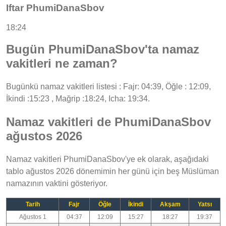
Iftar PhumiDanaSbov
18:24
Bugün PhumiDanaSbov'ta namaz
vakitleri ne zaman?
Bugünkü namaz vakitleri listesi : Fajr: 04:39, Öğle : 12:09,
İkindi :15:23 , Mağrip :18:24, Icha: 19:34.
Namaz vakitleri de PhumiDanaSbov
ağustos 2026
Namaz vakitleri PhumiDanaSbov'ye ek olarak, aşağıdaki
tablo ağustos 2026 dönemimin her günü için beş Müslüman
namazının vaktini gösteriyor.
Tarih
Fajr
Öğle
İkindi
Akşam
Yatsı
Ağustos 1
04:37
12:09
15:27
18:27
19:37