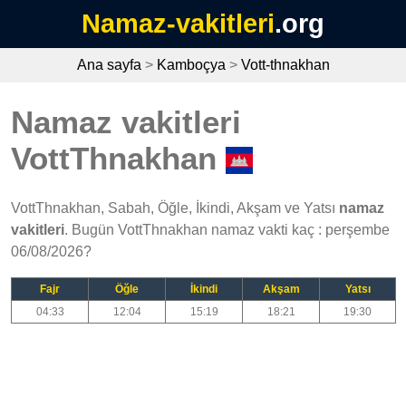
Namaz-vakitleri
.org
Ana sayfa
>
Kamboçya
>
Vott-thnakhan
Namaz vakitleri
VottThnakhan
VottThnakhan, Sabah, Öğle, İkindi, Akşam ve Yatsı
namaz
vakitleri
. Bugün VottThnakhan namaz vakti kaç : perşembe
06/08/2026?
Fajr
Öğle
İkindi
Akşam
Yatsı
04:33
12:04
15:19
18:21
19:30