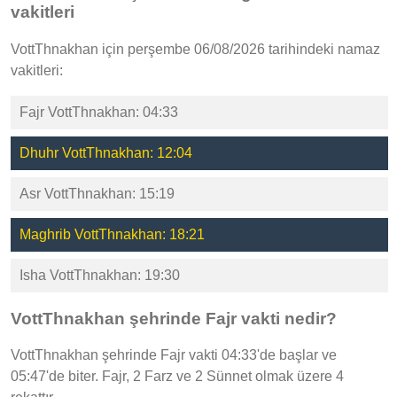
vakitleri
VottThnakhan için perşembe 06/08/2026 tarihindeki namaz
vakitleri:
Fajr VottThnakhan: 04:33
Dhuhr VottThnakhan: 12:04
Asr VottThnakhan: 15:19
Maghrib VottThnakhan: 18:21
Isha VottThnakhan: 19:30
VottThnakhan şehrinde Fajr vakti nedir?
VottThnakhan şehrinde Fajr vakti 04:33'de başlar ve
05:47'de biter. Fajr, 2 Farz ve 2 Sünnet olmak üzere 4