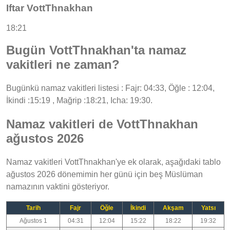
Iftar VottThnakhan
18:21
Bugün VottThnakhan'ta namaz
vakitleri ne zaman?
Bugünkü namaz vakitleri listesi : Fajr: 04:33, Öğle : 12:04,
İkindi :15:19 , Mağrip :18:21, Icha: 19:30.
Namaz vakitleri de VottThnakhan
ağustos 2026
Namaz vakitleri VottThnakhan'ye ek olarak, aşağıdaki tablo
ağustos 2026 dönemimin her günü için beş Müslüman
namazının vaktini gösteriyor.
Tarih
Fajr
Öğle
İkindi
Akşam
Yatsı
Ağustos 1
04:31
12:04
15:22
18:22
19:32