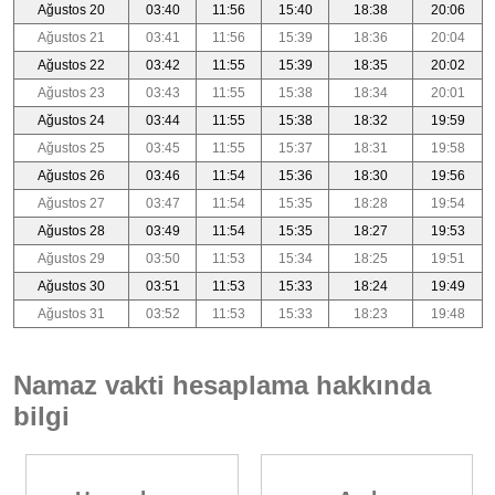
Ağustos 20
03:40
11:56
15:40
18:38
20:06
Ağustos 21
03:41
11:56
15:39
18:36
20:04
Ağustos 22
03:42
11:55
15:39
18:35
20:02
Ağustos 23
03:43
11:55
15:38
18:34
20:01
Ağustos 24
03:44
11:55
15:38
18:32
19:59
Ağustos 25
03:45
11:55
15:37
18:31
19:58
Ağustos 26
03:46
11:54
15:36
18:30
19:56
Ağustos 27
03:47
11:54
15:35
18:28
19:54
Ağustos 28
03:49
11:54
15:35
18:27
19:53
Ağustos 29
03:50
11:53
15:34
18:25
19:51
Ağustos 30
03:51
11:53
15:33
18:24
19:49
Ağustos 31
03:52
11:53
15:33
18:23
19:48
Namaz vakti hesaplama hakkında
bilgi