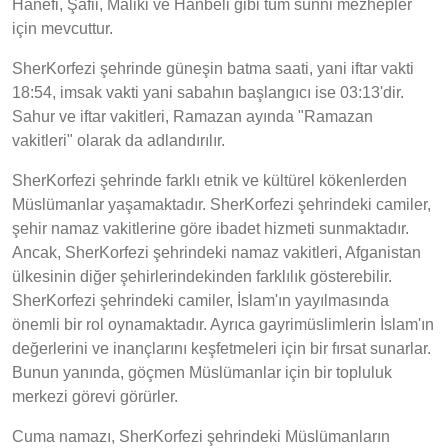
Hanefi, Şafii, Maliki ve Hanbeli gibi tüm sünni mezhepler
için mevcuttur.
SherKorfezi şehrinde güneşin batma saati, yani iftar vakti
18:54, imsak vakti yani sabahın başlangıcı ise 03:13'dir.
Sahur ve iftar vakitleri, Ramazan ayında "Ramazan
vakitleri" olarak da adlandırılır.
SherKorfezi şehrinde farklı etnik ve kültürel kökenlerden
Müslümanlar yaşamaktadır. SherKorfezi şehrindeki camiler,
şehir namaz vakitlerine göre ibadet hizmeti sunmaktadır.
Ancak, SherKorfezi şehrindeki namaz vakitleri, Afganistan
ülkesinin diğer şehirlerindekinden farklılık gösterebilir.
SherKorfezi şehrindeki camiler, İslam'ın yayılmasında
önemli bir rol oynamaktadır. Ayrıca gayrimüslimlerin İslam'ın
değerlerini ve inançlarını keşfetmeleri için bir fırsat sunarlar.
Bunun yanında, göçmen Müslümanlar için bir topluluk
merkezi görevi görürler.
Cuma namazı, SherKorfezi şehrindeki Müslümanların