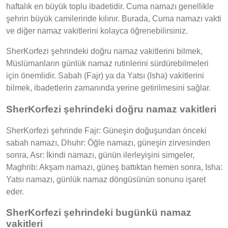
haftalık en büyük toplu ibadetidir. Cuma namazı genellikle
şehrin büyük camilerinde kılınır. Burada, Cuma namazı vakti
ve diğer namaz vakitlerini kolayca öğrenebilirsiniz.
SherKorfezi şehrindeki doğru namaz vakitlerini bilmek,
Müslümanların günlük namaz rutinlerini sürdürebilmeleri
için önemlidir. Sabah (Fajr) ya da Yatsı (Isha) vakitlerini
bilmek, ibadetlerin zamanında yerine getirilmesini sağlar.
SherKorfezi şehrindeki doğru namaz vakitleri
SherKorfezi şehrinde Fajr: Güneşin doğuşundan önceki
sabah namazı, Dhuhr: Öğle namazı, güneşin zirvesinden
sonra, Asr: İkindi namazı, günün ilerleyişini simgeler,
Maghrib: Akşam namazı, güneş battıktan hemen sonra, Isha:
Yatsı namazı, günlük namaz döngüsünün sonunu işaret
eder.
SherKorfezi şehrindeki bugünkü namaz
vakitleri