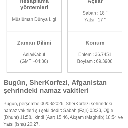
Hesaplama
Açılar
yöntemleri
Sabah : 18 °
Müslüman Dünya Ligi
Yatsı : 17 °
Zaman Dilimi
Konum
Asia/Kabul
Enlem : 36.7451
(GMT +04:30)
Boylam : 69.3908
Bugün, SherKorfezi, Afganistan
şehrindeki namaz vakitleri
Bugün, perşembe 06/08/2026, SherKorfezi şehrindeki
namaz vakitleri şu şekildedir: Sabah (Fajr) 03:23, Öğle
(Dhuhr) 11:58, İkindi (Asr) 15:46, Akşam (Maghrib) 18:54 ve
Yatsı (Isha) 20:27.