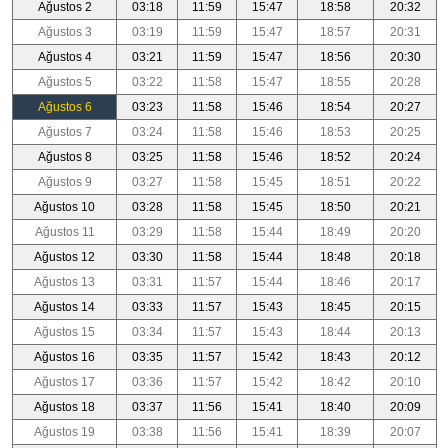
Ağustos 2
03:18
11:59
15:47
18:58
20:32
Ağustos 3
03:19
11:59
15:47
18:57
20:31
Ağustos 4
03:21
11:59
15:47
18:56
20:30
Ağustos 5
03:22
11:58
15:47
18:55
20:28
Ağustos 6
03:23
11:58
15:46
18:54
20:27
Ağustos 7
03:24
11:58
15:46
18:53
20:25
Ağustos 8
03:25
11:58
15:46
18:52
20:24
Ağustos 9
03:27
11:58
15:45
18:51
20:22
Ağustos 10
03:28
11:58
15:45
18:50
20:21
Ağustos 11
03:29
11:58
15:44
18:49
20:20
Ağustos 12
03:30
11:58
15:44
18:48
20:18
Ağustos 13
03:31
11:57
15:44
18:46
20:17
Ağustos 14
03:33
11:57
15:43
18:45
20:15
Ağustos 15
03:34
11:57
15:43
18:44
20:13
Ağustos 16
03:35
11:57
15:42
18:43
20:12
Ağustos 17
03:36
11:57
15:42
18:42
20:10
Ağustos 18
03:37
11:56
15:41
18:40
20:09
Ağustos 19
03:38
11:56
15:41
18:39
20:07