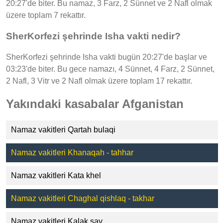
20:27'de biter. Bu namaz, 3 Farz, 2 Sünnet ve 2 Nafl olmak
üzere toplam 7 rekattır.
SherKorfezi şehrinde Isha vakti nedir?
SherKorfezi şehrinde Isha vakti bugün 20:27'de başlar ve
03:23'de biter. Bu gece namazı, 4 Sünnet, 4 Farz, 2 Sünnet,
2 Nafl, 3 Vitr ve 2 Nafl olmak üzere toplam 17 rekattır.
Yakındaki kasabalar Afganistan
Namaz vakitleri Qartah bulaqi
Namaz vakitleri Khanaqah - tahhar
Namaz vakitleri Kata khel
Namaz vakitleri Chaghal qishlaq - takhar
Namaz vakitleri Kalak say